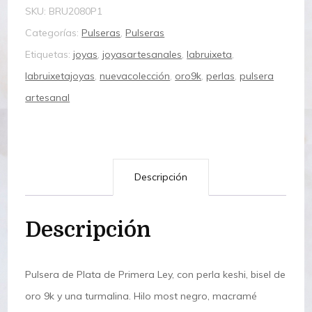
SKU:
BRU2080P1
Categorías:
Pulseras
,
Pulseras
Etiquetas:
joyas
,
joyasartesanales
,
labruixeta
,
labruixetajoyas
,
nuevacolección
,
oro9k
,
perlas
,
pulsera
artesanal
Descripción
Descripción
Pulsera de Plata de Primera Ley, con perla keshi, bisel de
oro 9k y una turmalina. Hilo most negro, macramé