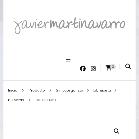
Joyería Javier Martinavarro
Joyería Javier Martinavarro
0
Inicio
Producto
Sin categorizar
labruixeta
Pulseras
BRU2080P1