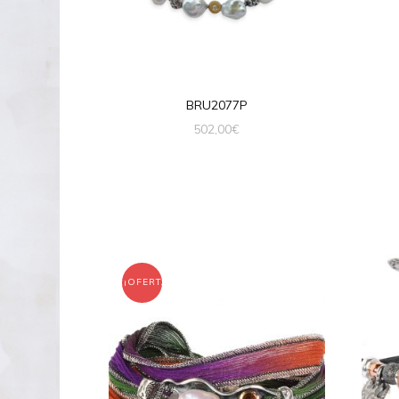
BRU2077P
502,00
€
¡OFERTA!