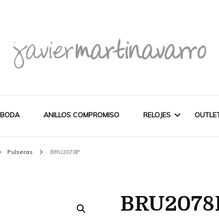
Joyería Javier Martinavarro
Joyería Javier Martina
 BODA
ANILLOS COMPROMISO
RELOJES
OUTLE
Pulseras
BRU2078P
CITIZEN
OUT
NOVEDADES
MAREA
BRU2078
PULSERAS
WATCH
CASIO