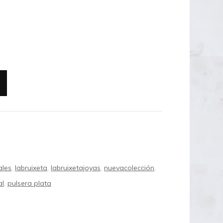
OUTLET 50€
OUTLET 40-45€
ales
,
labruixeta
,
labruixetajoyas
,
nuevacolección
,
al
,
pulsera plata