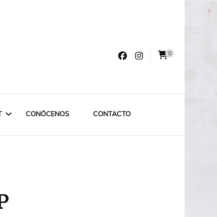
0
varro
T
CONÓCENOS
CONTACTO
LET LABRUIXETA
OUTLET ESPECIAL
P
OUTLET 75€