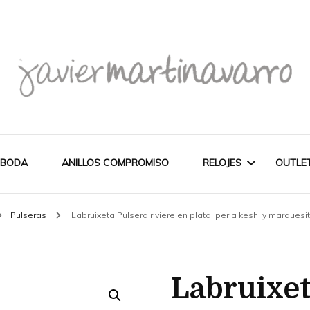
Joyería Javier Martinavarro
Joyería Javier Martina
 BODA
ANILLOS COMPROMISO
RELOJES
OUTLE
Pulseras
Labruixeta Pulsera riviere en plata, perla keshi y marquesi
CITIZEN
OUT
NOVEDADES
MAREA
Labruixet
PULSERAS
WATCH
CASIO