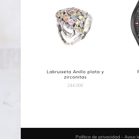
Labruixeta Anillo plata y
zirconitas
244,00
€
Política de privacidad
-
Aviso 