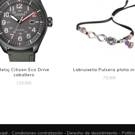
Reloj Citizen Eco Drive
Labruixeta Pulsera plata in
caballero
79,00
€
129,00
€
legal
-
Condiciones contratación
-
Derecho de desistimiento
-
Políti