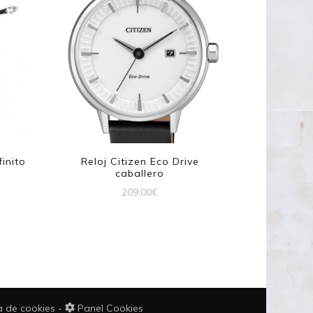
finito
Reloj Citizen Eco Drive
caballero
209,00
€
ca de cookies
-
Panel Cookies