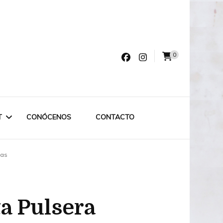
0
varro
T
CONÓCENOS
CONTACTO
tas
LET LABRUIXETA
OUTLET ESPECIAL
a Pulsera
OUTLET 75€