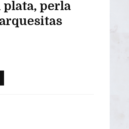
 plata, perla
OUTLET 50€
arquesitas
OUTLET 40-45€