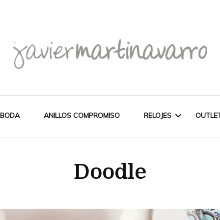
Joyería Javier Martinavarro
Joyería Javier Martina
 BODA
ANILLOS COMPROMISO
RELOJES
OUTLE
CITIZEN
OUT
Doodle
NOVEDADES
MAREA
PULSERAS
WATCH
CASIO