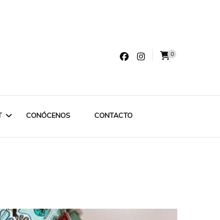
0
varro
T
CONÓCENOS
CONTACTO
LET LABRUIXETA
OUTLET ESPECIAL
OUTLET 75€