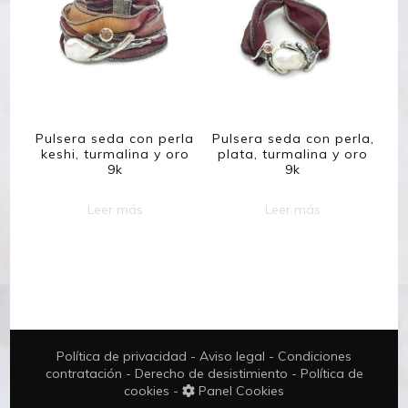
Pulsera seda con perla
Pulsera seda con perla,
keshi, turmalina y oro
plata, turmalina y oro
9k
9k
Leer más
Leer más
Política de privacidad
-
Aviso legal
-
Condiciones
contratación
-
Derecho de desistimiento
-
Política de
cookies
-
Panel Cookies