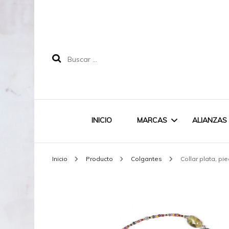
Buscar:
INICIO
MARCAS
ALIANZAS
Inicio
Producto
Colgantes
Collar plata, pi
LABRUIXETA
MAREA
DOODLE