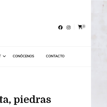
0
varro
T
CONÓCENOS
CONTACTO
LET LABRUIXETA
OUTLET ESPECIAL
ta, piedras
OUTLET 75€