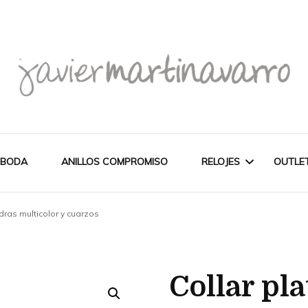
Joyería Javier Martinavarro
Joyería Javier Martina
 BODA
ANILLOS COMPROMISO
RELOJES
OUTLE
edras multicolor y cuarzos
CITIZEN
OUT
NOVEDADES
MAREA
Collar pla
PULSERAS
WATCH
CASIO