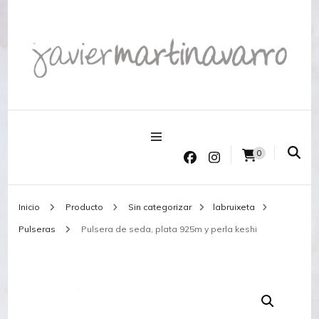
Joyería Javier Martinavarro
Joyería Javier Martinavarro
0
Inicio
Producto
Sin categorizar
labruixeta
Pulseras
Pulsera de seda, plata 925m y perla keshi