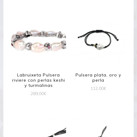
Labruixeta Pulsera
Pulsera plata, oro y
riviere con perlas keshi
perla
y turmalinas
112,00
€
289,00
€