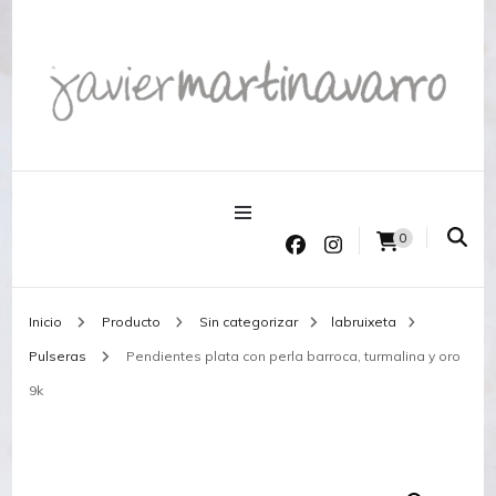
Joyería Javier Martinavarro
Joyería Javier Martinavarro
0
Inicio
Producto
Sin categorizar
labruixeta
Pulseras
Pendientes plata con perla barroca, turmalina y oro
9k