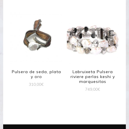
original
actual
era:
es:
209,00€.
159,00€
Pulsera de seda, plata
Labruixeta Pulsera
y oro
riviere perlas keshi y
marquesitas
310,00
€
749,00
€