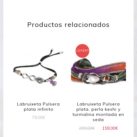
Productos relacionados
¡OFERTA!
Labruixeta Pulsera
Labruixeta Pulsera
plata infinito
plata, perla keshi y
turmalina montada en
79,00
€
seda
El
El
209,00
€
159,00
€
precio
precio