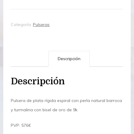
barroca,
turmalina
Categoría:
Pulseras
y
oro
9k
cantidad
Descripción
Descripción
Pulsera de plata rígida espiral con perla natural barroca
y turmalina con bisel de oro de 9k
PVP: 576€