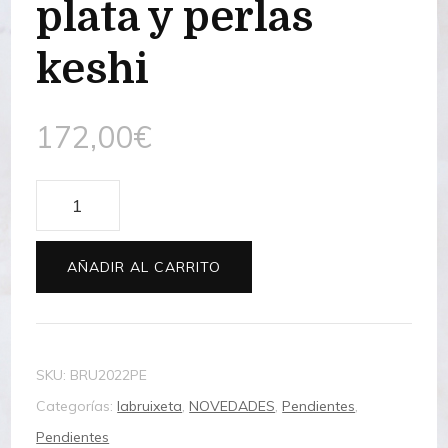
plata y perlas
keshi
172,00
€
Pendientes
de
plata
AÑADIR AL CARRITO
y
perlas
keshi
SKU:
BRU2022PE
cantidad
Categorías:
labruixeta
,
NOVEDADES
,
Pendientes
,
Pendientes