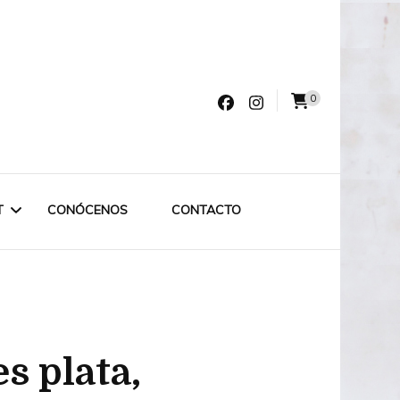
0
varro
T
CONÓCENOS
CONTACTO
LET LABRUIXETA
OUTLET ESPECIAL
s plata,
OUTLET 75€