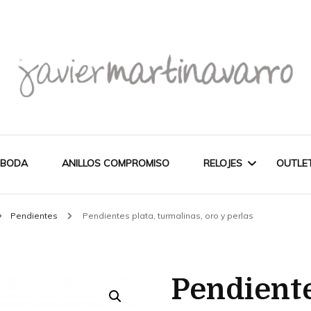
Joyería Javier Martinavarro
Joyería Javier Martina
 BODA
ANILLOS COMPROMISO
RELOJES
OUTLE
Pendientes
Pendientes plata, turmalinas, oro y perlas
CITIZEN
OUT
NOVEDADES
MAREA
Pendiente
PULSERAS
WATCH
CASIO