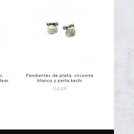
o,
Pendientes de plata, circonita
lear
blanca y perla keshi
114,00
€