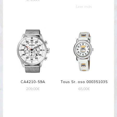
Leer más
CA4210-59A
Tous Sr. oso 000351035
209,00
€
65,00
€