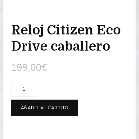
Reloj Citizen Eco
Drive caballero
199,00
€
Reloj
Citizen
Eco
AÑADIR AL CARRITO
Drive
caballero
cantidad