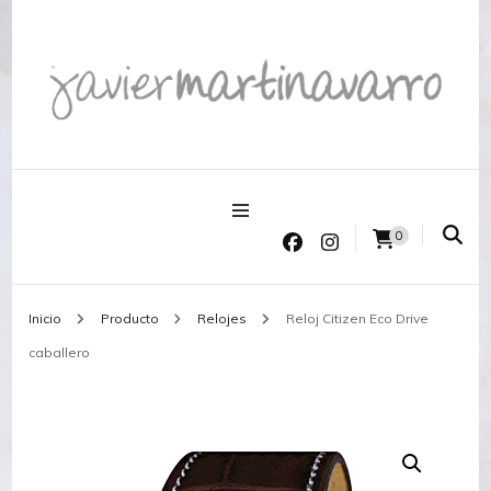
Joyería Javier Martinavarro
Joyería Javier Martinavarro
0
Inicio
Producto
Relojes
Reloj Citizen Eco Drive
caballero