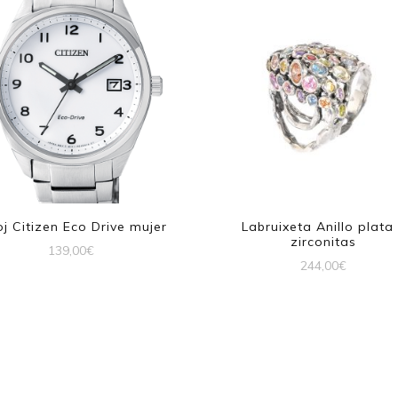
oj Citizen Eco Drive mujer
Labruixeta Anillo plata
zirconitas
139,00
€
244,00
€