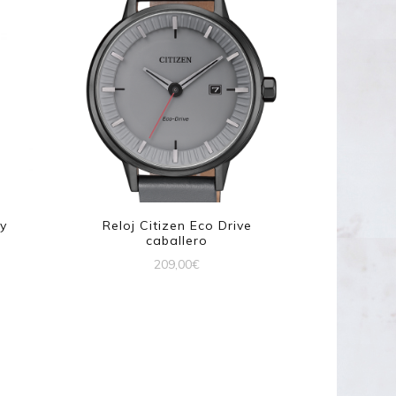
 y
Reloj Citizen Eco Drive
caballero
209,00
€