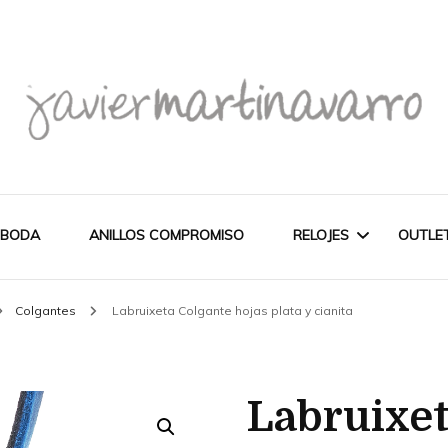
Joyería Javier Martinavarro
Joyería Javier Martina
 BODA
ANILLOS COMPROMISO
RELOJES
OUTLE
Colgantes
Labruixeta Colgante hojas plata y cianita
CITIZEN
OUT
NOVEDADES
MAREA
Labruixet
PULSERAS
WATCH
CASIO