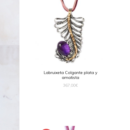
Labruixeta Colgante plata y
amatista
367,00
€