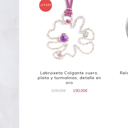
¡OFERTA!
Labruixeta Colgante cuero,
Rel
plata y turmalinas, detalle en
oro
El
El
328,00
€
190,00
€
precio
precio
original
actual
era:
es:
328,00€.
190,00€.