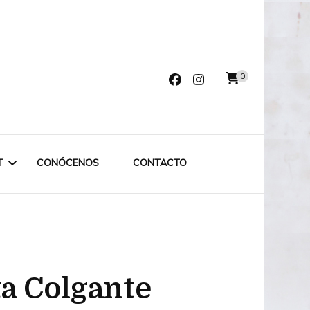
0
varro
T
CONÓCENOS
CONTACTO
LET LABRUIXETA
OUTLET ESPECIAL
a Colgante
OUTLET 75€