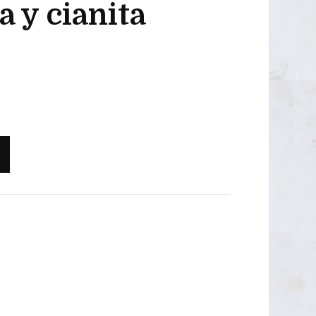
a y cianita
OUTLET 50€
OUTLET 40-45€