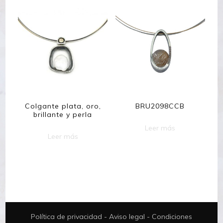
Colgante plata, oro,
BRU2098CCB
brillante y perla
Leer más
Leer más
Política de privacidad
-
Aviso legal
-
Condiciones