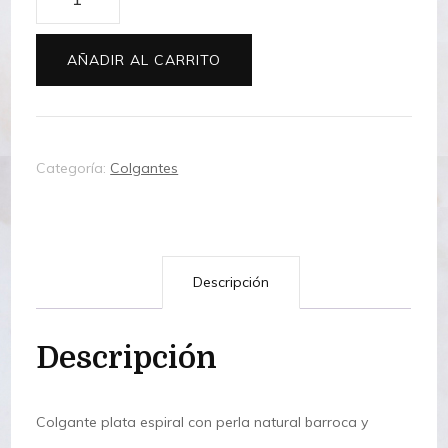
plata,
perla
AÑADIR AL CARRITO
barroca
y
turmalina
Categoría:
Colgantes
con
bisel
de
oro
Descripción
9k
cantidad
Descripción
Colgante plata espiral con perla natural barroca y