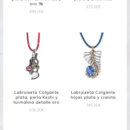
oro 9k
275,00
€
399,00
€
Labruixeta Colgante
Labruixeta Colgante
plata, perla Keshi y
hojas plata y cianita
turmalina detalle oro
345,00
€
206,00
€