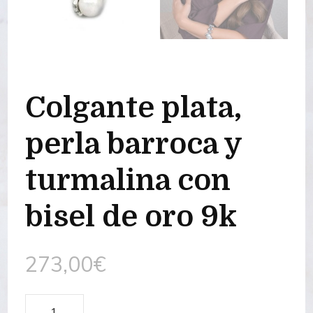
Colgante plata,
perla barroca y
turmalina con
bisel de oro 9k
273,00
€
Colgante