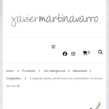
Joyería Javier Martinavarro
Joyería Javier Martinavarro
0
Inicio
Producto
Sin categorizar
labruixeta
Colgantes
Colgante plata, perla barroca y turmalina con bisel
de oro 9k