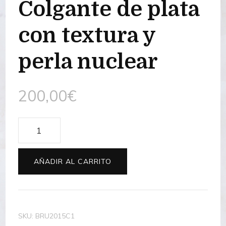
Colgante de plata
con textura y
perla nuclear
200,00
€
Colgante
de
plata
AÑADIR AL CARRITO
con
textura
y
SKU:
BRU2015C1
perla