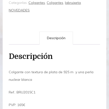
Categorías:
Colgantes
,
Colgantes
,
labruixeta
,
nuclear
NOVEDADES
cantidad
Descripción
Descripción
Colgante con textura de plata de 925 m y una perla
nuclear blanca
Ref.: BRU2015C1
PVP: 165€