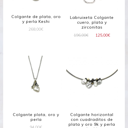
Colgante de plata, oro
Labruixeta Colgante
y perla Keshi
cuero, plata y
zirconitas
268,00
€
El
El
196,00
€
125,00
€
precio
precio
original
actual
era:
es:
196,00€.
125,00€
Colgante plata, oro y
Colgante horizontal
perla
con cuadraditos de
plata y oro 9k y perla
94,00
€