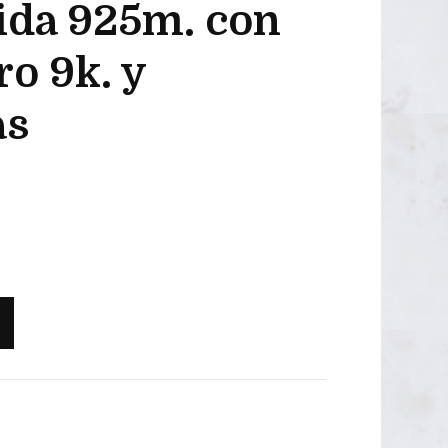
ida 925m. con
OUTLET 50€
ro 9k. y
OUTLET 40-45€
as