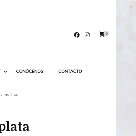
0
varro
T
CONÓCENOS
CONTACTO
turmalinas
LET LABRUIXETA
OUTLET ESPECIAL
plata
OUTLET 75€