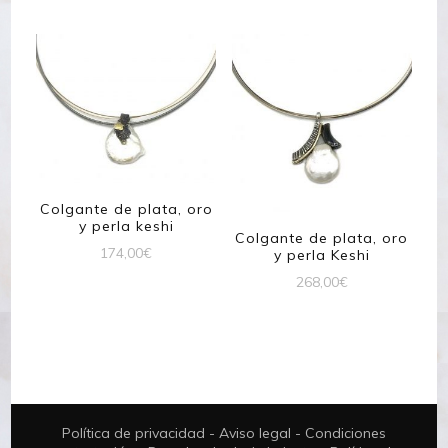
original
actual
era:
es:
196,00€.
125,00€.
Colgante de plata, oro
y perla keshi
Colgante de plata, oro
174,00
€
y perla Keshi
268,00
€
Política de privacidad
-
Aviso legal
-
Condiciones