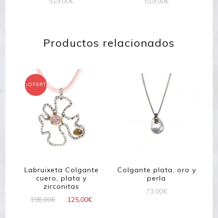
519,00
€
519,00
€
Productos relacionados
¡OFERTA!
Labruixeta Colgante
Colgante plata, oro y
cuero, plata y
perla
zirconitas
73,00
€
El
El
196,00
€
125,00
€
precio
precio