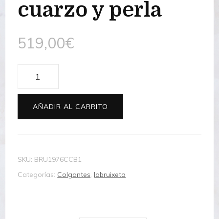
cuarzo y perla
519,00
€
Colgante
plata,
cuarzo
AÑADIR AL CARRITO
y
perla
cantidad
SKU:
BRU1976CCB1
Categorías:
Colgantes
,
labruixeta