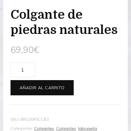
Colgante de
piedras naturales
69,90
€
Colgante
de
piedras
AÑADIR AL CARRITO
naturales
cantidad
SKU:
BRU2045CCB3
Categorías:
Colgantes
,
Colgantes
,
labruixeta