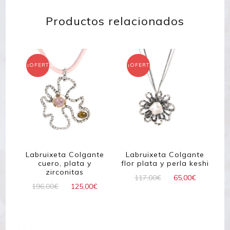
Productos relacionados
¡OFERTA!
¡OFERTA!
Labruixeta Colgante
Labruixeta Colgante
cuero, plata y
flor plata y perla keshi
zirconitas
El
El
117,00
€
65,00
€
El
El
196,00
€
125,00
€
precio
precio
precio
precio
original
actual
original
actual
era:
es:
era:
es:
117,00€.
65,00€.
196,00€.
125,00€.