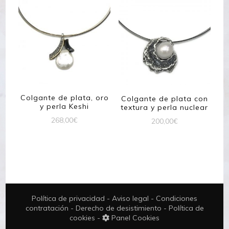
Colgante de plata, oro
Colgante de plata con
y perla Keshi
textura y perla nuclear
268,00
€
200,00
€
Política de privacidad
-
Aviso legal
-
Condiciones
contratación
-
Derecho de desistimiento
-
Política de
cookies
-
Panel Cookies