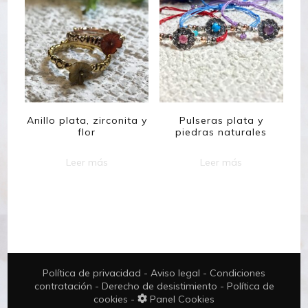
Anillo plata, zirconita y
Pulseras plata y
flor
piedras naturales
Leer más
Leer más
Política de privacidad
-
Aviso legal
-
Condiciones
contratación
-
Derecho de desistimiento
-
Política de
cookies
-
Panel Cookies