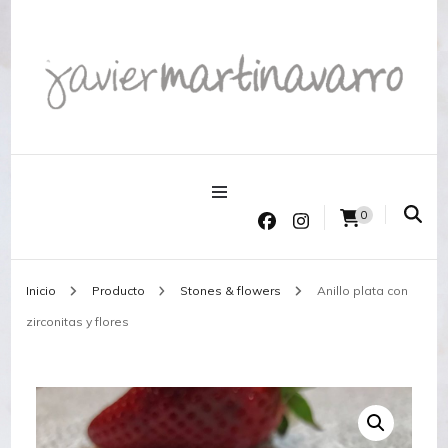
Joyería Javier Martinavarro
Joyería Javier Martinavarro
0
Inicio
Producto
Stones & flowers
Anillo plata con
zirconitas y flores