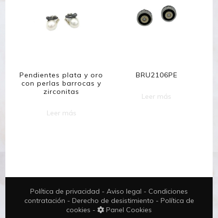
Pendientes plata y oro
BRU2106PE
con perlas barrocas y
zirconitas
Leer más
Leer más
Política de privacidad
-
Aviso legal
-
Condiciones
contratación
-
Derecho de desistimiento
-
Política de
cookies
-
Panel Cookies