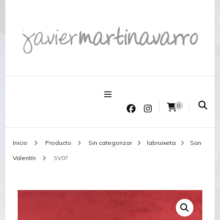
Joyería Javier Martinavarro
Joyería Javier Martinavarro
0
Inicio
Producto
Sin categorizar
labruixeta
San
Valentín
SV07