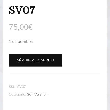
SV07
75,00
€
1 disponibles
SV07
AÑADIR AL CARRITO
cantidad
SKU:
SV07
Categoría:
San Valentín