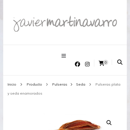
Joyería Javier Martinavarro
Joyería Javier Martinavarro
0
Inicio
Producto
Pulseras
Seda
Pulseras plata
y seda enamorados