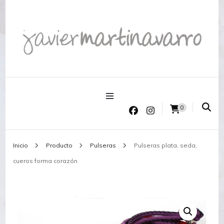
Joyería Javier Martinavarro
Joyería Javier Martinavarro
0
Inicio
Producto
Pulseras
Pulseras plata, seda,
cueros forma corazón