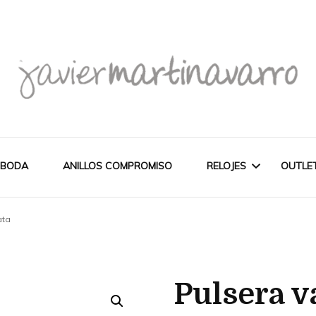
Joyería Javier Martinavarro
Joyería Javier Martina
 BODA
ANILLOS COMPROMISO
RELOJES
OUTLE
ata
CITIZEN
OUT
NOVEDADES
MAREA
Pulsera v
PULSERAS
WATCH
CASIO