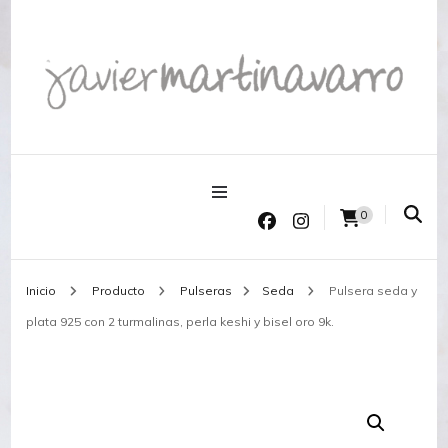
Joyería Javier Martinavarro
Joyería Javier Martinavarro
0
Inicio
Producto
Pulseras
Seda
Pulsera seda y
plata 925 con 2 turmalinas, perla keshi y bisel oro 9k.