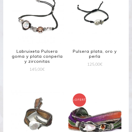
Labruixeta Pulsera
Pulsera plata, oro y
goma y plata conperla
perla
y zirconitas
125,00
€
145,00
€
¡OFERTA!