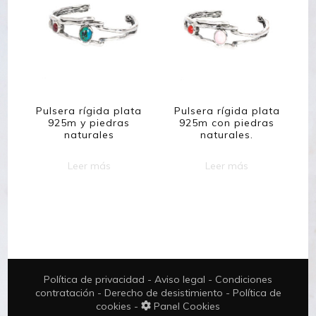
Pulsera rígida plata
Pulsera rígida plata
925m y piedras
925m con piedras
naturales
naturales.
Leer más
Leer más
Política de privacidad
-
Aviso legal
-
Condiciones
contratación
-
Derecho de desistimiento
-
Política de
cookies
-
Panel Cookies