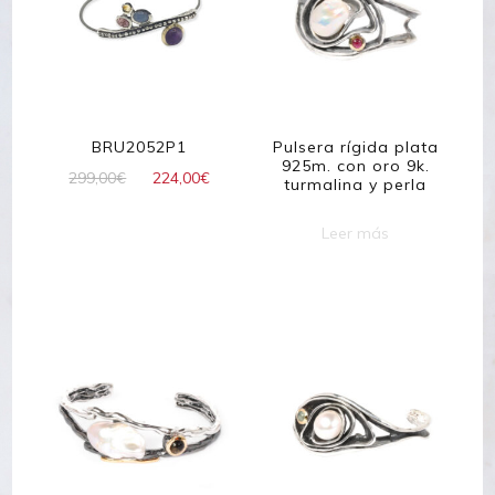
BRU2052P1
Pulsera rígida plata
925m. con oro 9k.
El
El
299,00
€
224,00
€
turmalina y perla
precio
precio
original
actual
Leer más
era:
es:
299,00€.
224,00€.