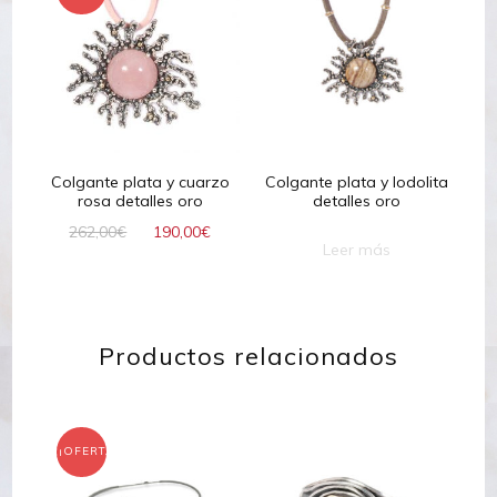
Colgante plata y cuarzo
Colgante plata y lodolita
rosa detalles oro
detalles oro
El
El
262,00
€
190,00
€
Leer más
precio
precio
original
actual
era:
es:
262,00€.
190,00€.
Productos relacionados
¡OFERTA!