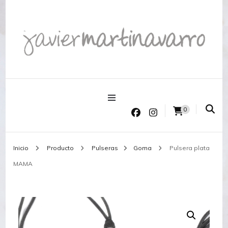
Joyería Javier Martinavarro
Joyería Javier Martinavarro
0
Inicio
Producto
Pulseras
Goma
Pulsera plata
MAMA