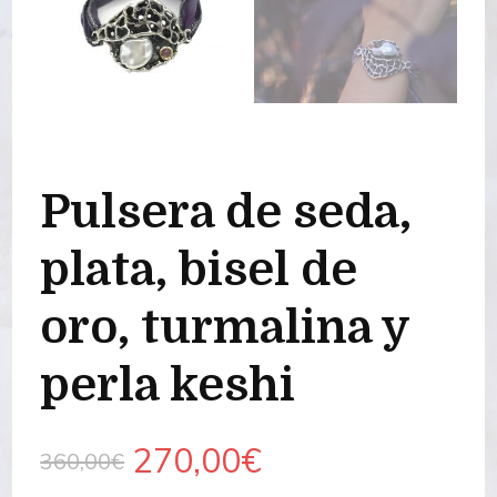
Pulsera de seda,
plata, bisel de
oro, turmalina y
perla keshi
El
El
270,00
€
360,00
€