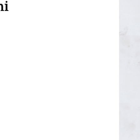
hi
OUTLET 50€
OUTLET 40-45€