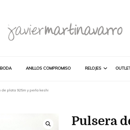
Joyería Javier Martinavarro
Joyería Javier Martina
 BODA
ANILLOS COMPROMISO
RELOJES
OUTLE
 de plata 925m y perla keshi
CITIZEN
OUT
NOVEDADES
MAREA
Pulsera d
PULSERAS
WATCH
CASIO