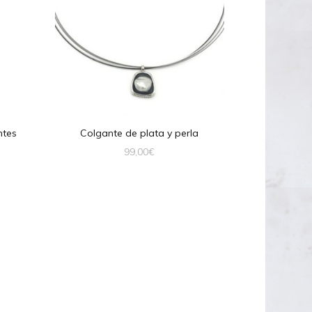
ntes
Colgante de plata y perla
99,00
€