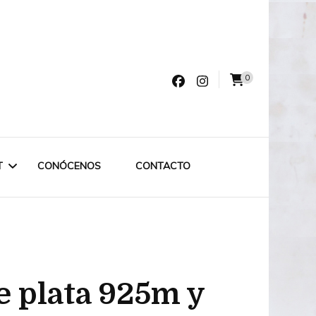
0
varro
T
CONÓCENOS
CONTACTO
LET LABRUIXETA
OUTLET ESPECIAL
e plata 925m y
OUTLET 75€