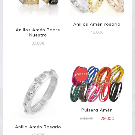
Anillos Amén rosario
Anillos Amén Padre
49,00
€
Nuestro
89,00
€
¡OFERTA!
Pulsera Amén
El
El
39,00
€
29,00
€
precio
precio
Anillo Amén Rosario
original
actual