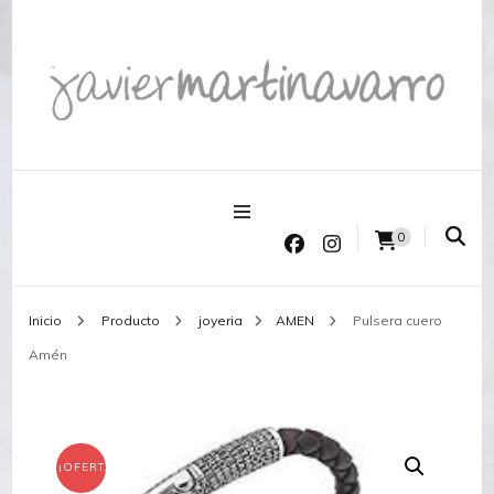
Joyería Javier Martinavarro
Joyería Javier Martinavarro
0
Inicio
Producto
joyeria
AMEN
Pulsera cuero
Amén
¡OFERTA!