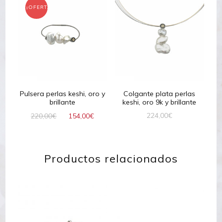
¡OFERTA!
Pulsera perlas keshi, oro y
Colgante plata perlas
brillante
keshi, oro 9k y brillante
El
El
224,00
€
220,00
€
154,00
€
precio
precio
original
actual
era:
es:
Productos relacionados
220,00€.
154,00€.