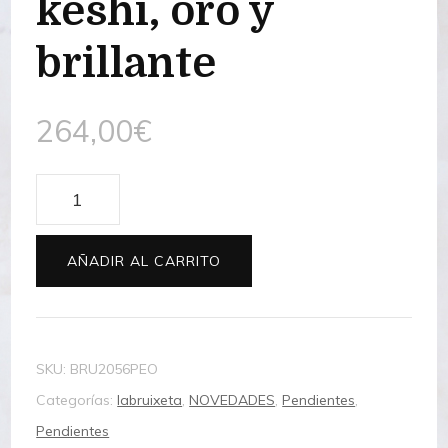
keshi, oro y
brillante
264,00
€
Pendiente
perla
keshi,
AÑADIR AL CARRITO
oro
y
brillante
SKU:
BRU2056PEO
cantidad
Categorías:
labruixeta
,
NOVEDADES
,
Pendientes
,
Pendientes