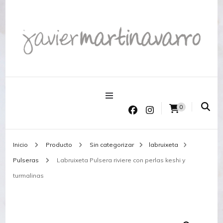
Joyería Javier Martinavarro
Joyería Javier Martinavarro
0
Inicio
Producto
Sin categorizar
labruixeta
Pulseras
Labruixeta Pulsera riviere con perlas keshi y
turmalinas