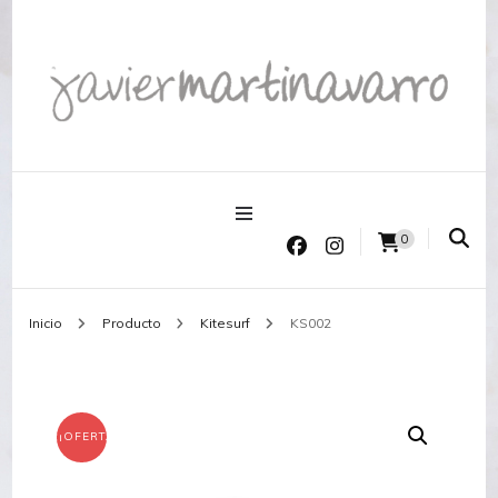
Joyería Javier Martinavarro
Joyería Javier Martinavarro
0
Inicio
Producto
Kitesurf
KS002
¡OFERTA!