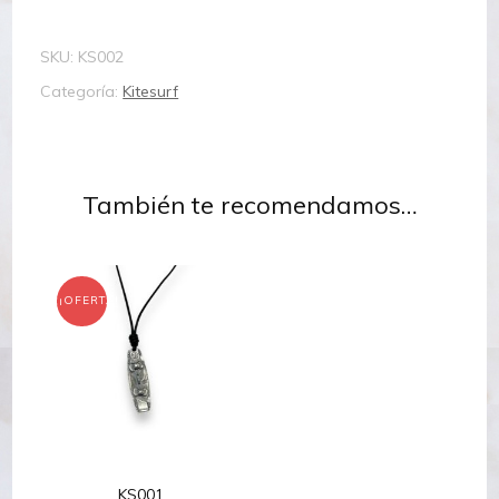
SKU:
KS002
Categoría:
Kitesurf
También te recomendamos…
¡OFERTA!
KS001