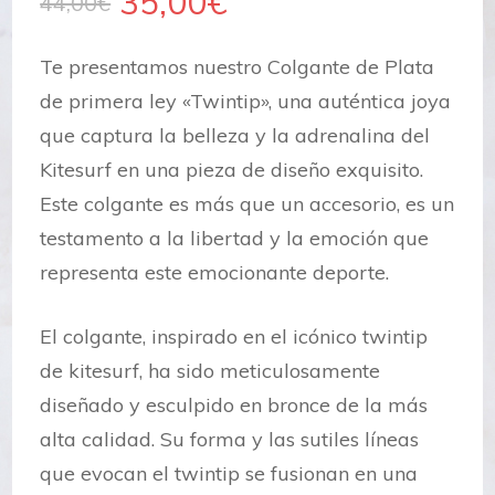
El
El
35,00
€
44,00
€
precio
precio
Te presentamos nuestro Colgante de Plata
original
actual
de primera ley «Twintip», una auténtica joya
que captura la belleza y la adrenalina del
era:
es:
Kitesurf en una pieza de diseño exquisito.
44,00€.
35,00€.
Este colgante es más que un accesorio, es un
testamento a la libertad y la emoción que
representa este emocionante deporte.
El colgante, inspirado en el icónico twintip
de kitesurf, ha sido meticulosamente
diseñado y esculpido en bronce de la más
alta calidad. Su forma y las sutiles líneas
que evocan el twintip se fusionan en una