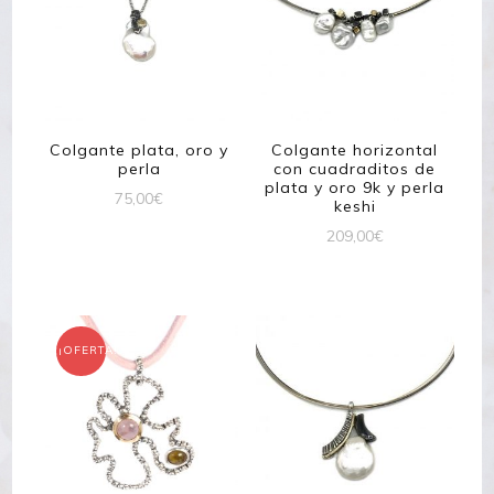
Colgante plata, oro y
Colgante horizontal
perla
con cuadraditos de
plata y oro 9k y perla
75,00
€
keshi
209,00
€
¡OFERTA!