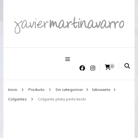
Joyería Javier Martinavarro
Joyería Javier Martinavarro
0
Inicio
Producto
Sin categorizar
labruixeta
Colgantes
Colgante plata perla keshi