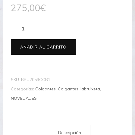
275,00
€
Colgante
plata
perla
AÑADIR AL CARRITO
keshi
cantidad
SKU:
BRU2053CCB1
Categorías:
Colgantes
,
Colgantes
,
labruixeta
,
NOVEDADES
Descripción