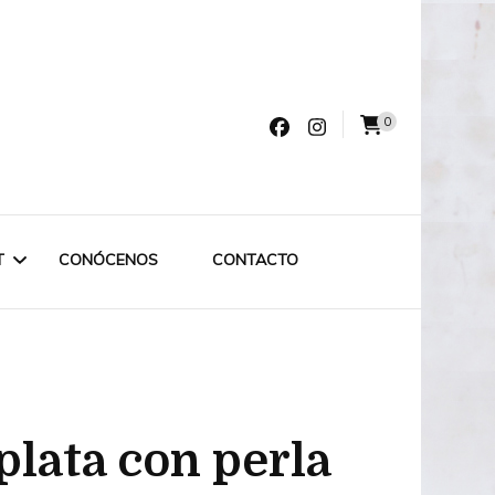
0
varro
T
CONÓCENOS
CONTACTO
LET LABRUIXETA
OUTLET ESPECIAL
plata con perla
OUTLET 75€