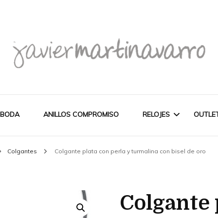
Joyería Javier Martinavarro
Joyería Javier Martina
 BODA
ANILLOS COMPROMISO
RELOJES
OUTLE
Colgantes
Colgante plata con perla y turmalina con bisel de oro
CITIZEN
OUT
NOVEDADES
MAREA
Colgante 
PULSERAS
WATCH
CASIO