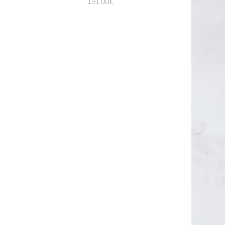
191,00
€