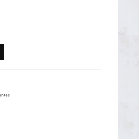
OUTLET 50€
OUTLET 40-45€
entes