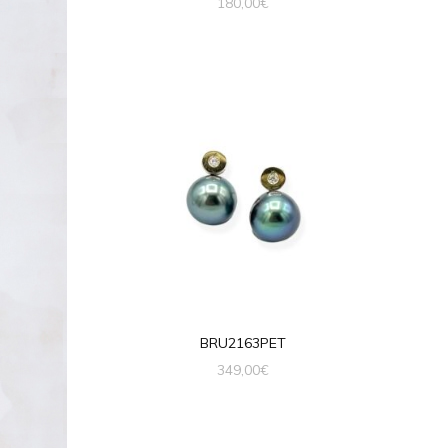
180,00
€
BRU2163PET
349,00
€