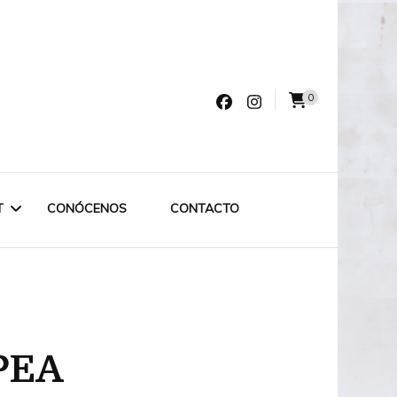
0
varro
T
CONÓCENOS
CONTACTO
LET LABRUIXETA
OUTLET ESPECIAL
PEA
OUTLET 75€