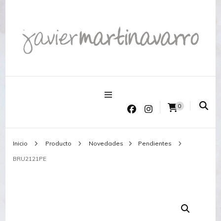
Joyería Javier Martinavarro
Joyería Javier Martinavarro
0
Inicio
Producto
Novedades
Pendientes
BRU2121PE