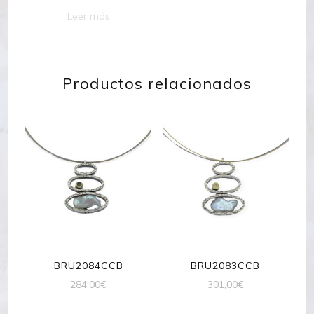
Leer más
Productos relacionados
BRU2084CCB
BRU2083CCB
284,00
€
301,00
€