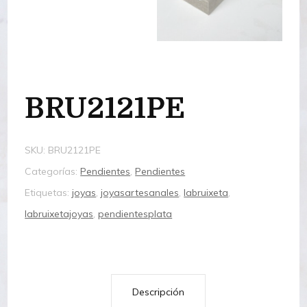
BRU2121PE
SKU:
BRU2121PE
Categorías:
Pendientes
,
Pendientes
Etiquetas:
joyas
,
joyasartesanales
,
labruixeta
,
labruixetajoyas
,
pendientesplata
Descripción