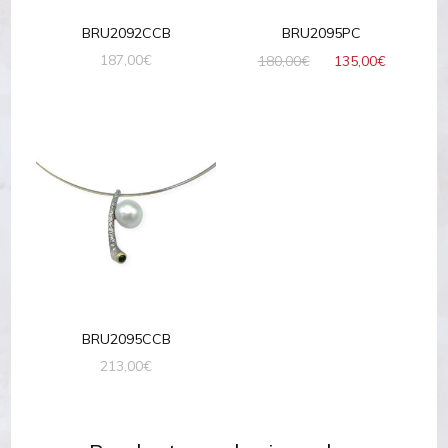
BRU2092CCB
BRU2095PC
El
El
187,00
€
180,00
€
135,00
€
precio
precio
original
actual
era:
es:
180,00€.
135,00€
BRU2095CCB
213,00
€