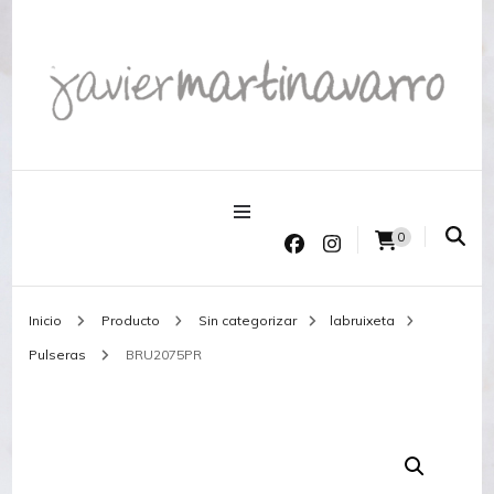
Joyería Javier Martinavarro
Joyería Javier Martinavarro
0
Inicio
Producto
Sin categorizar
labruixeta
Pulseras
BRU2075PR