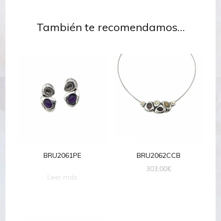
También te recomendamos…
BRU2061PE
BRU2062CCB
303,00
€
Leer más