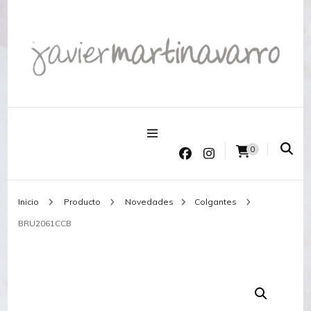
Joyería Javier Martinavarro
Joyería Javier Martinavarro
0
Inicio
Producto
Novedades
Colgantes
BRU2061CCB