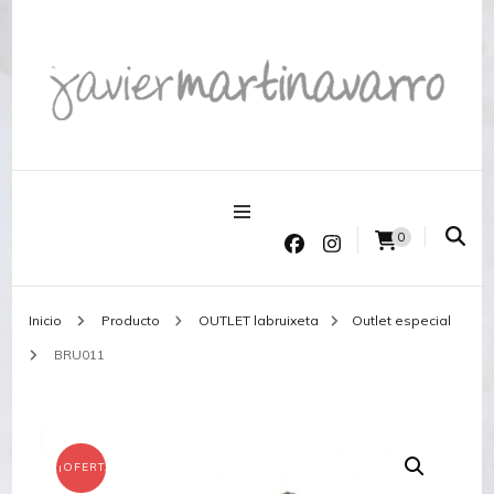
Joyería Javier Martinavarro
Joyería Javier Martinavarro
0
Inicio
Producto
OUTLET labruixeta
Outlet especial
BRU011
¡OFERTA!