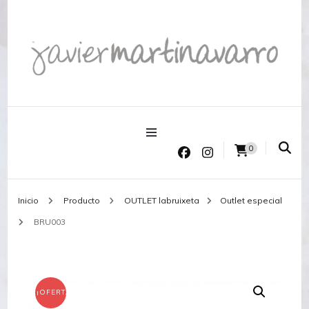
Joyería Javier Martinavarro
Joyería Javier Martinavarro
0
Inicio
Producto
OUTLET labruixeta
Outlet especial
BRU003
¡OFERTA!