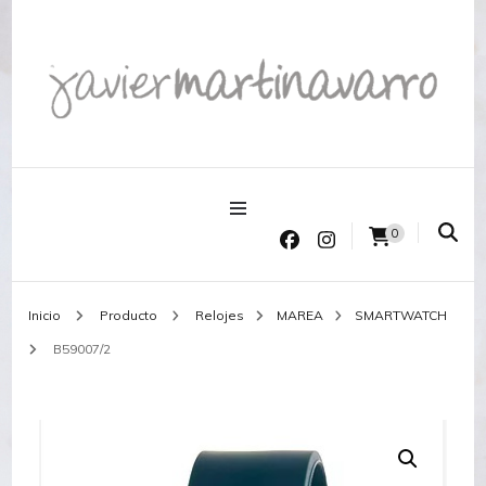
Joyería Javier Martinavarro
Joyería Javier Martinavarro
0
Inicio
Producto
Relojes
MAREA
SMARTWATCH
B59007/2