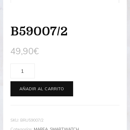
B59007/2
49,90
€
B59007/2
cantidad
AÑADIR AL CARRITO
SKU:
BRU59007/2
Categorías:
MAREA
,
SMARTWATCH