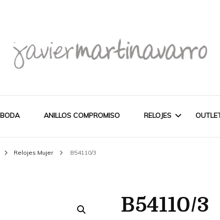
Joyería Javier Martinavarro
Joyería Javier Martina
 BODA
ANILLOS COMPROMISO
RELOJES
OUTLE
Relojes Mujer
B54110/3
CITIZEN
OUT
NOVEDADES
MAREA
B54110/3
PULSERAS
WATCH
CASIO