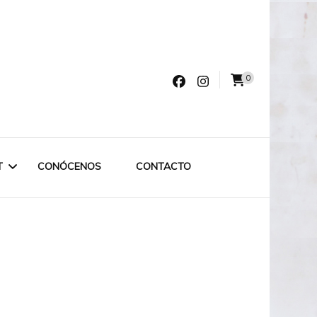
0
varro
T
CONÓCENOS
CONTACTO
LET LABRUIXETA
OUTLET ESPECIAL
OUTLET 75€