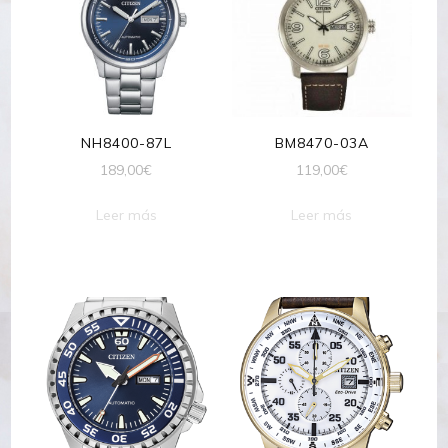
NH8400-87L
BM8470-03A
189,00
€
119,00
€
Leer más
Leer más