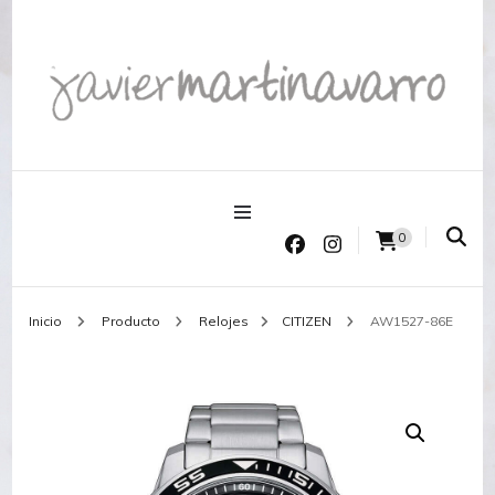
Joyería Javier Martinavarro
Joyería Javier Martinavarro
0
Inicio
Producto
Relojes
CITIZEN
AW1527-86E