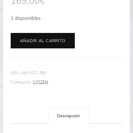
169,00
€
1 disponibles
AW1527-
AÑADIR AL CARRITO
86E
cantidad
SKU:
AW1527-86E
Categoría:
CITIZEN
Descripción