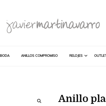
Joyería Javier Martinavarro
Joyería Javier Martina
 BODA
ANILLOS COMPROMISO
RELOJES
OUTLE
CITIZEN
OUT
NOVEDADES
MAREA
Anillo pla
PULSERAS
WATCH
CASIO