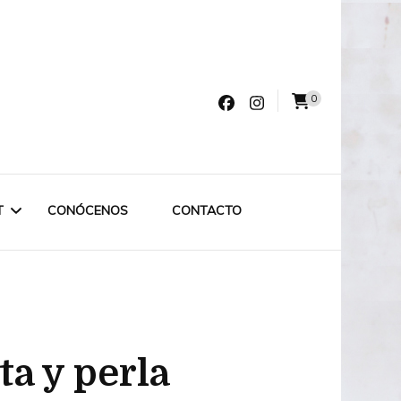
0
varro
T
CONÓCENOS
CONTACTO
LET LABRUIXETA
OUTLET ESPECIAL
ta y perla
OUTLET 75€