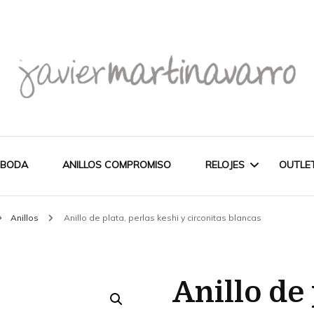
Joyería Javier Martinavarro
Joyería Javier Martina
 BODA
ANILLOS COMPROMISO
RELOJES
OUTLE
Anillos
Anillo de plata, perlas keshi y circonitas blancas
CITIZEN
OUT
NOVEDADES
MAREA
Anillo de 
PULSERAS
WATCH
CASIO