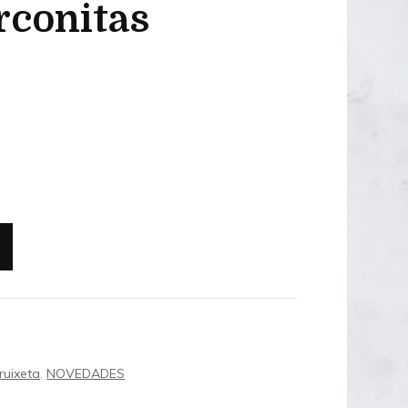
irconitas
OUTLET 50€
OUTLET 40-45€
ruixeta
,
NOVEDADES