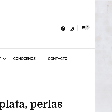
0
varro
T
CONÓCENOS
CONTACTO
LET LABRUIXETA
OUTLET ESPECIAL
plata, perlas
OUTLET 75€