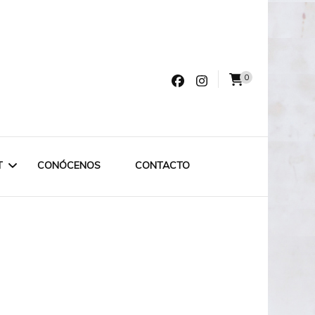
0
varro
T
CONÓCENOS
CONTACTO
LET LABRUIXETA
OUTLET ESPECIAL
OUTLET 75€