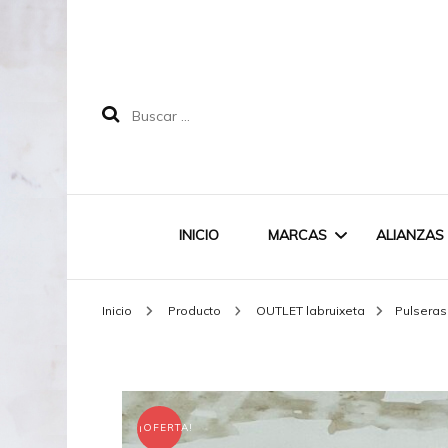
Buscar:
INICIO
MARCAS
ALIANZAS
Inicio
Producto
OUTLET labruixeta
Pulsera
LABRUIXETA
MAREA
¡OFERTA!
DOODLE